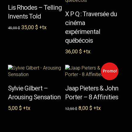
AJOUTER AU
Lis Rhodes – Telling
AJOUTER AU
PANIER
X P Q : Traversée du
Invents Told
PANIER
cinéma
Le
Le
35,00
$
+tx
45,00
$
expérimental
prix
prix
initial
actuel
québécois
était :
est :
36,00
$
+tx
45,00 $.
35,00 $.
Promo!
CONTINUER LA
CONTINUER LA
Sylvie Gilbert –
Jaap Pieters & John
LECTURE
LECTURE
Arousing Sensation
Porter – 8 Affinities
Le
Le
5,00
$
+tx
8,00
$
+tx
12,50
$
prix
prix
initial
actuel
était :
est :