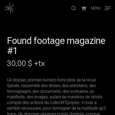
Skip
Menu
to
MENU
search
main
content
Found footage magazine
#1
30,00
$
+tx
Ce dossier, premier numéro hors-série de la revue
Spirale, rassemble des textes, des entretiens, des
témoignages, des documents, des scénarios, un
manifeste, des images, autant de manières de rendre
compte des actions du collectif Épopée. Il nous a
semblé nécessaire, pour témoigner de la multitude qu’il
trace, de disposer plusieurs points d’entrée, comme