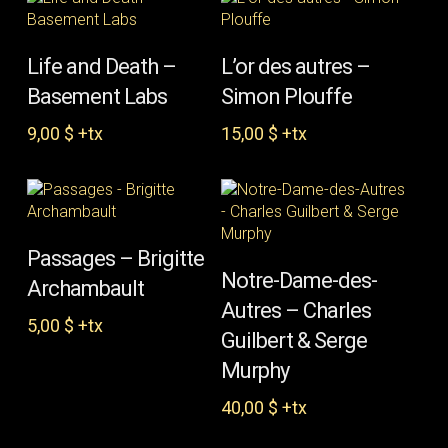
AJOUTER AU PANIER
AJOUTER AU PANIER
Life and Death –
L’or des autres –
Basement Labs
Simon Plouffe
9,00
$
+tx
15,00
$
+tx
AJOUTER AU PANIER
Passages – Brigitte
AJOUTER AU PANIER
Notre-Dame-des-
Archambault
Autres – Charles
5,00
$
+tx
Guilbert & Serge
Murphy
40,00
$
+tx