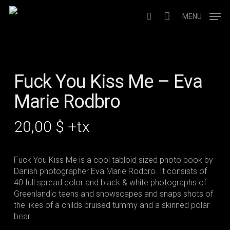
Skip
to
MENU
search
main
content
Fuck You Kiss Me – Eva
Marie Rodbro
20,00
$
+tx
Fuck You Kiss Me is a cool tabloid sized photo book by
Danish photographer Eva Marie Rodbro. It consists of
40 full spread color and black & white photographs of
Greenlandic teens and snowscapes and snaps shots of
the likes of a childs bruised tummy and a skinned polar
bear.