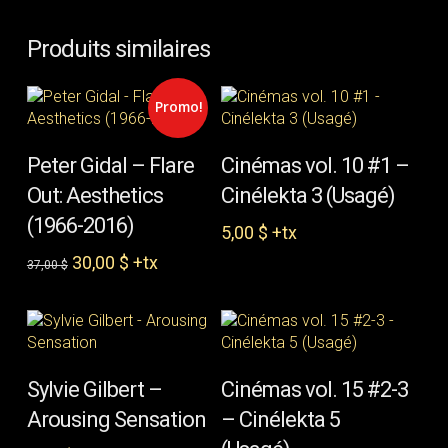
Produits similaires
Promo!
AJOUTER AU PANIER
AJOUTER AU PANIER
Peter Gidal – Flare
Cinémas vol. 10 #1 –
Out: Aesthetics
Cinélekta 3 (Usagé)
(1966-2016)
5,00
$
+tx
Le
Le
30,00
$
+tx
37,00
$
prix
prix
initial
actuel
était :
est :
37,00 $.
30,00 $.
AJOUTER AU PANIER
CONTINUER LA
Sylvie Gilbert –
Cinémas vol. 15 #2-3
LECTURE
Arousing Sensation
– Cinélekta 5