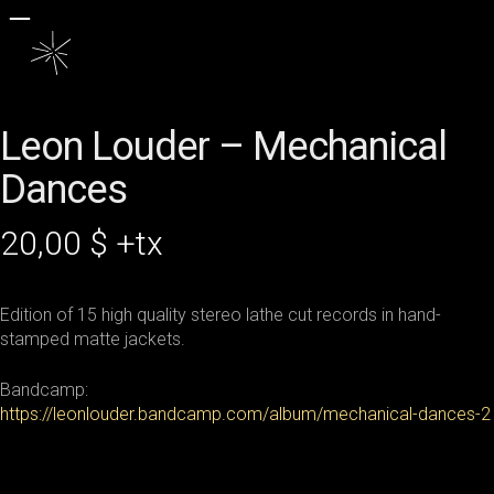
Skip
to
main
content
Leon Louder – Mechanical
Dances
20,00
$
+tx
Edition of 15 high quality stereo lathe cut records in hand-
stamped matte jackets.
Bandcamp:
https://leonlouder.bandcamp.com/album/mechanical-dances-2