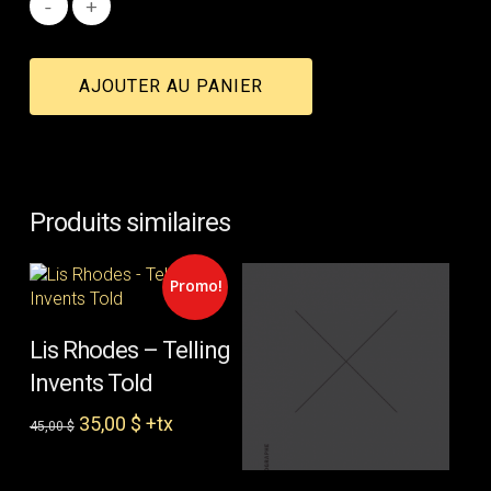
AJOUTER AU PANIER
Produits similaires
Promo!
AJOUTER AU PANIER
Lis Rhodes – Telling
Invents Told
Le
Le
35,00
$
+tx
45,00
$
prix
prix
initial
actuel