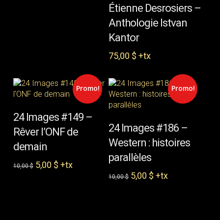
était :
est :
AJOUTER AU PANIER
Étienne Desrosiers –
45,00 $.
35,00 $.
Anthologie Istvan
Kantor
75,00
$
+tx
Promo!
Promo!
AJOUTER AU PANIER
24 Images #149 –
AJOUTER AU PANIER
24 Images #186 –
Rêver l’ONF de
Western : histoires
demain
parallèles
Le
Le
5,00
$
+tx
10,00
$
prix
prix
Le
Le
5,00
$
+tx
10,00
$
initial
actuel
prix
prix
était :
est :
initial
actuel
10,00 $.
5,00 $.
était :
est :
10,00 $.
5,00 $.