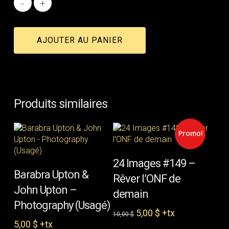
AJOUTER AU PANIER
Produits similaires
Promo!
AJOUTER AU PANIER
24 Images #149 –
AJOUTER AU PANIER
Barabra Upton &
Rêver l’ONF de
John Upton –
demain
Photography (Usagé)
Le
Le
5,00
$
+tx
10,00
$
prix
prix
5,00
$
+tx