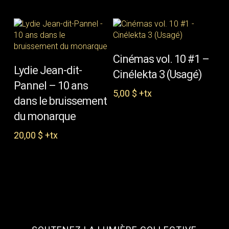
initial
actuel
était :
est :
10,00 $.
5,00 $.
AJOUTER AU PANIER
Cinémas vol. 10 #1 –
AJOUTER AU PANIER
Lydie Jean-dit-
Cinélekta 3 (Usagé)
Pannel – 10 ans
5,00
$
+tx
dans le bruissement
du monarque
20,00
$
+tx