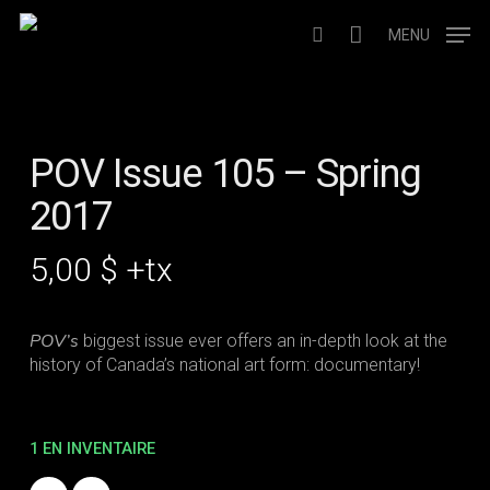
Skip
to
MENU
search
main
content
POV Issue 105 – Spring
2017
5,00
$
+tx
POV
’s
biggest issue ever offers an in-depth look at the
history of Canada’s national art form: documentary!
1 EN INVENTAIRE