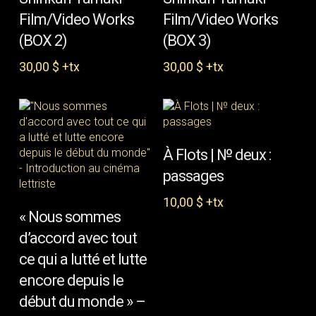
LECTURE
Film/Video Works
Film/Video Works
(BOX 2)
(BOX 3)
30,00
$
+tx
30,00
$
+tx
AJOUTER AU PANIER
À Flots | № deux :
passages
10,00
$
+tx
AJOUTER AU PANIER
« Nous sommes
d’accord avec tout
ce qui a lutté et lutte
encore depuis le
début du monde » –