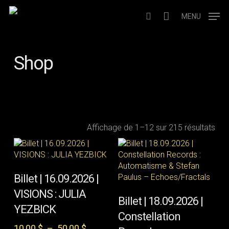
Skip
to
MENU
search
main
content
Shop
Affichage de 1–12 sur 215 résultats
Ce
CHOIX DES
produit
Billet | 16.09.2026 |
OPTIONS
a
Ce
VISIONS : JULIA
CHOIX DES
plusieurs
produit
Billet | 18.09.2026 |
OPTIONS
YEZBICK
variations.
a
Constellation
Les
plusieurs
Plage
10,00
$
–
50,00
$