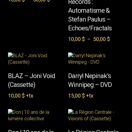
Records :
options
variations.
de
peuvent
Les
Automatisme &
prix :
être
options
10,00 $
Stefan Paulus –
choisies
peuvent
à
Echoes/Fractals
sur
être
50,00 $
la
choisies
Plage
10,00
$
–
50,00
$
page
sur
de
du
la
prix :
produit
page
10,00 $
du
à
produit
50,00 $
AJOUTER AU PANIER
AJOUTER AU PANIER
BLAZ – Joni Void
Darryl Nepinak’s
(Cassette)
Winnipeg – DVD
10,00
$
+tx
15,00
$
+tx
Ce
CHOIX DES
AJOUTER AU PANIER
produit