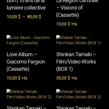
Don | 10 ans de la
La Région Centrale
OPTIONS
a
lumière collective
– Visions of
plusieurs
(Cassette)
variations.
Plage
10,00
$
–
80,00
$
Les
de
10,00
$
+tx
options
prix :
peuvent
10,00 $
être
à
choisies
80,00 $
sur
AJOUTER AU PANIER
CONTINUER LA
la
Love Album –
Shinkan Tamaki –
LECTURE
page
Giacomo Fargion
Film/Video Works
du
(Cassette)
(BOX 1)
produit
10,00
$
+tx
30,00
$
+tx
AJOUTER AU PANIER
CONTINUER LA
Shinkan Tamaki –
Shinkan Tamaki –