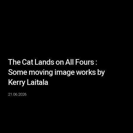
All
Fours
:
Some
moving
image
works
by
Kerry
The Cat Lands on All Fours :
Laitala
Some moving image works by
Kerry Laitala
21.06.2026
VISIONS
:
RHAYNE
VERMETTE