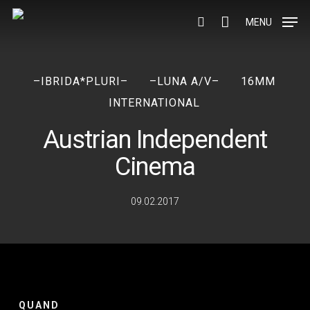
Skip
to
MENU
search
main
content
–IBRIDA*PLURI–
–LUNA A/V–
16MM
INTERNATIONAL
Austrian Independent
Cinema
09.02.2017
QUAND