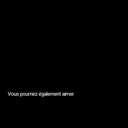
S'INSCRIRE
Vous pourriez également aimer
The
Cat
Lands
on