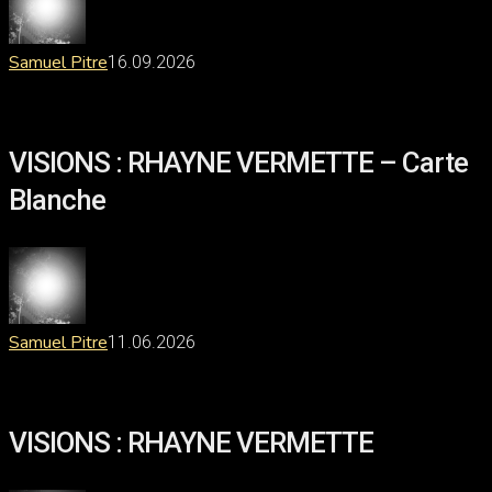
Samuel Pitre
16.09.2026
VISIONS
:
RHAYNE
VISIONS : RHAYNE VERMETTE – Carte
VERMETTE
–
Blanche
Carte
Blanche
Samuel Pitre
11.06.2026
VISIONS
:
RHAYNE
VISIONS : RHAYNE VERMETTE
VERMETTE