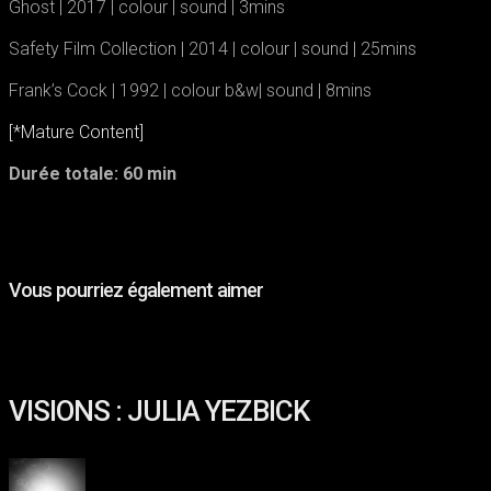
Ghost | ​2017 | colour | sound | 3mins
Safety Film Collection | ​2014 | colour | sound | 25mins
Frank’s Cock | ​1992 | colour b&w| sound | 8mins
[*Mature Content]
Durée totale: 60 min
S'INSCRIRE
Vous pourriez également aimer
VISIONS
:
JULIA
VISIONS : JULIA YEZBICK
YEZBICK