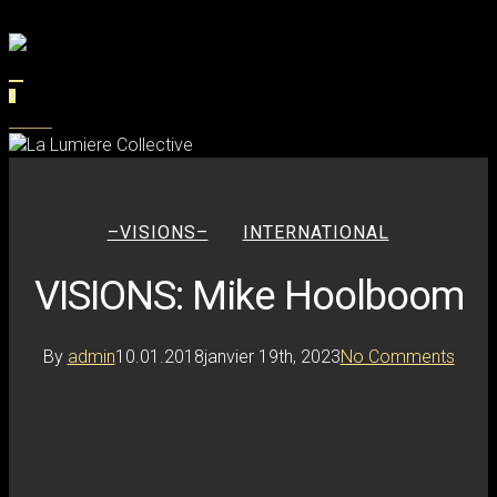
Skip
to
main
search
content
0
MENU
–VISIONS–
INTERNATIONAL
VISIONS: Mike Hoolboom
By
admin
10.01.2018
janvier 19th, 2023
No Comments