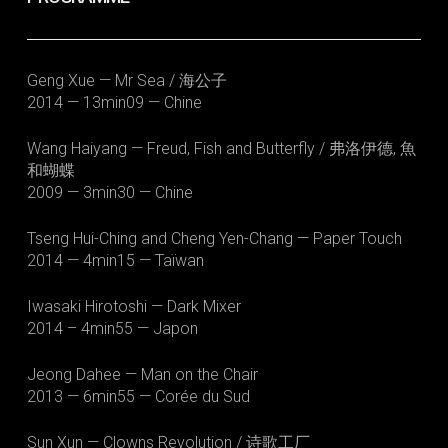
Geng Xue — Mr Sea / 海公子
2014 — 13min09 — Chine
Wang Haiyang — Freud, Fish and Butterfly / 弗洛伊德, 魚
和蝴蝶
2009 — 3min30 — Chine
Tseng Hui-Ching and Cheng Yen-Chang — Paper Touch
2014 — 4min15 — Taïwan
Iwasaki Hirotoshi — Dark Mixer
2014 – 4min55 — Japon
Jeong Dahee — Man on the Chair
2013 — 6min55 — Corée du Sud
Sun Xun — Clowns Revolution / 诗歌工厂