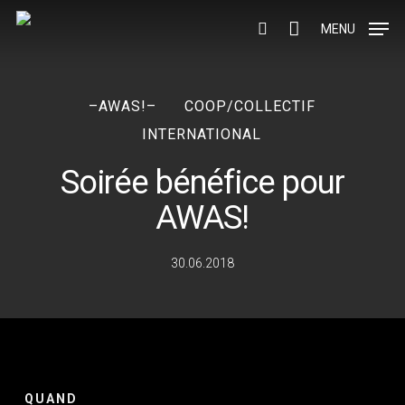
Skip
to
MENU
search
main
content
–AWAS!–
COOP/COLLECTIF
INTERNATIONAL
Soirée bénéfice pour
AWAS!
30.06.2018
QUAND