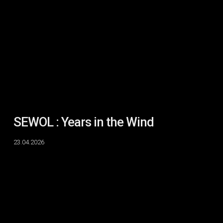
Years
in
the
Wind
SEWOL : Years in the Wind
23.04.2026
The
Political
Aesthetic
II
:
Ghosts