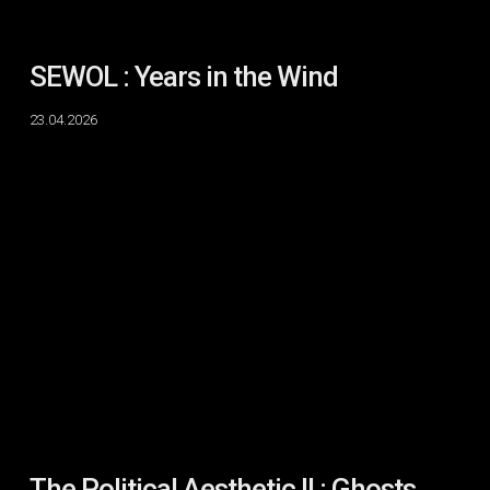
SEWOL : Years in the Wind
23.04.2026
The
Political
Aesthetic
II
:
Ghosts
and
Songs
The Political Aesthetic II : Ghosts