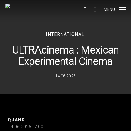
Skip
to
MENU
search
main
content
INTERNATIONAL
ULTRAcinema : Mexican
Experimental Cinema
14.06.2025
QUAND
14.06.2025 | 7:00