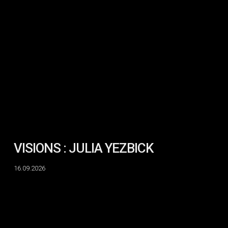
VISIONS
:
JULIA
YEZBICK
VISIONS : JULIA YEZBICK
16.09.2026
VISIONS
:
RHAYNE
VERMETTE