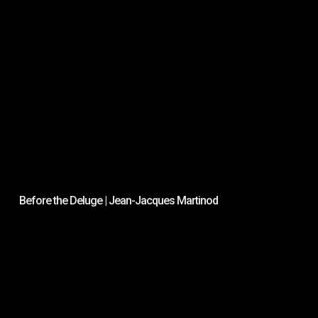
Before the Deluge | Jean-Jacques Martinod
Be