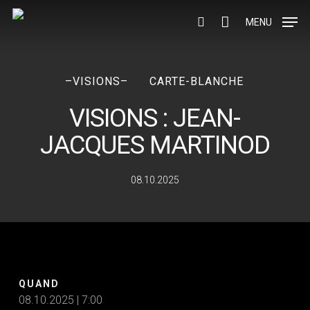
Skip
to
MENU
search
main
content
–VISIONS–
CARTE-BLANCHE
VISIONS : JEAN-
JACQUES MARTINOD
08.10.2025
QUAND
08.10.2025 | 7:00