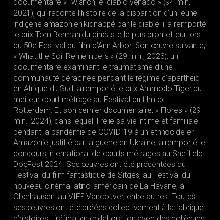
documentaire « Iwianch, el diablo venado » (94 min,
2021), qui raconte l’histoire de la disparition d’un jeune
indigène amazonien kidnappé par le diable, il a remporté
le prix Tom Berman du cinéaste le plus prometteur lors
du 50e Festival du film d’Ann Arbor. Son œuvre suivante,
« What the Soil Remembers » (29 min., 2023), un
documentaire examinant le traumatisme d’une
communauté déracinée pendant le régime d’apartheid
en Afrique du Sud, a remporté le prix Ammodo Tiger du
meilleur court métrage au Festival du film de
Rotterdam. Et son dernier documentaire, « Flores » (29
min., 2024), dans lequel il relie sa vie intime et familiale
pendant la pandémie de COVID-19 à un ethnocide en
Amazonie justifié par la guerre en Ukraine, a remporté le
concours international de courts métrages au Sheffield
DocFest 2024. Ses œuvres ont été présentées au
Festival du film fantastique de Sitges, au Festival du
nouveau cinéma latino-américain de La Havane, à
Oberhausen, au VIFF Vancouver, entre autres. Toutes
ses œuvres ont été créées collectivement à la fabrique
d’histoires Jiráfica, en collaboration avec des collègues