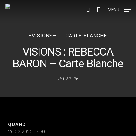
Skip
to
MENU
search
main
content
–VISIONS–
CARTE-BLANCHE
VISIONS : REBECCA
BARON – Carte Blanche
26.02.2026
QUAND
26.02.2025 | 7:30