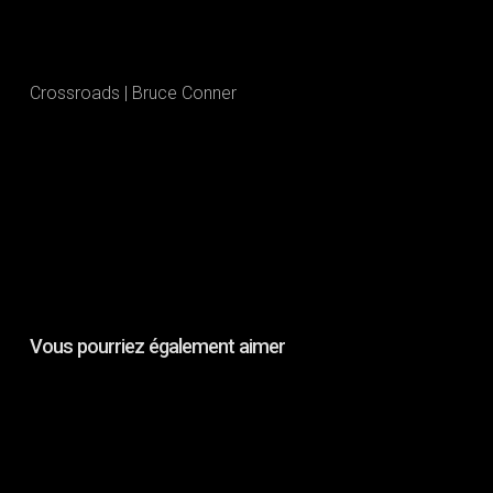
Crossroads | Bruce Conner
Cr
Vous pourriez également aimer
VISIONS
:
JULIA
YEZBICK