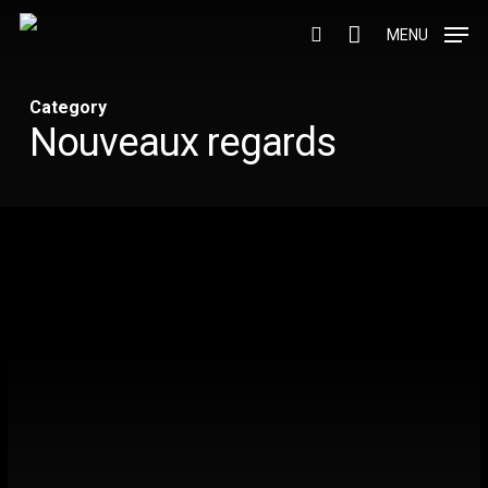
Skip
to
MENU
search
main
content
Category
Nouveaux regards
Nouveaux
regards
II