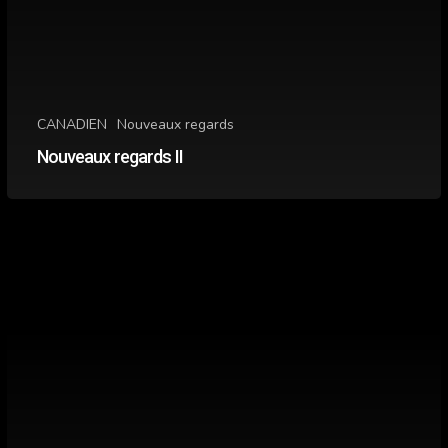
CANADIEN
Nouveaux regards
Nouveaux regards II
Nouveaux
regards
:
cinq
films
de
la
relève