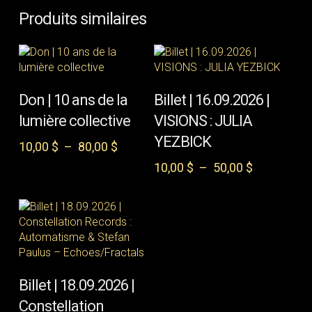
Produits similaires
Ce
Ce
CHOIX DES
CHOIX DES
produit
produit
Don | 10 ans de la
Billet | 16.09.2026 |
OPTIONS
OPTIONS
a
a
lumière collective
VISIONS : JULIA
plusieurs
plusieurs
YEZBICK
variations.
variations.
Plage
10,00
$
–
80,00
$
Les
Les
de
Plage
10,00
$
–
50,00
$
options
options
prix :
de
peuvent
peuvent
10,00 $
prix :
être
être
à
10,00 $
choisies
choisies
80,00 $
à
sur
sur
50,00 $
la
la
page
page
Ce
CHOIX DES
du
du
produit
Billet | 18.09.2026 |
OPTIONS
produit
produit
a
Constellation