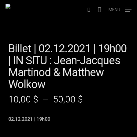
Skip
to
MENU
search
main
content
Billet | 02.12.2021 | 19h00
| IN SITU : Jean-Jacques
Martinod & Matthew
Wolkow
Plage
10,00
$
–
50,00
$
de
prix :
02.12.2021 | 19h00
10,00 $
à