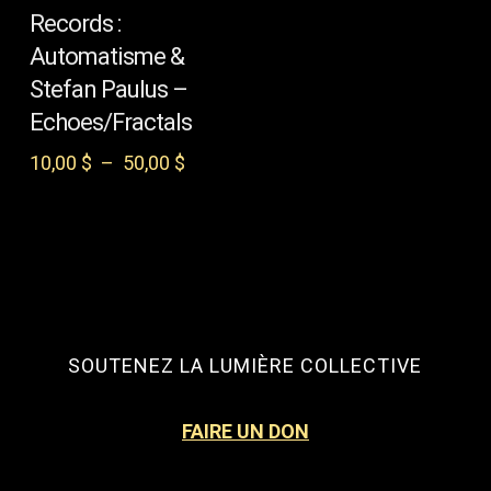
plusieurs
Records :
variations.
Les
Automatisme &
options
Stefan Paulus –
peuvent
Echoes/Fractals
être
choisies
Plage
10,00
$
–
50,00
$
sur
de
la
prix :
page
10,00 $
du
à
produit
50,00 $
SOUTENEZ LA LUMIÈRE COLLECTIVE
FAIRE UN DON