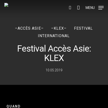
Skip
to
MENU
search
main
content
–ACCÈS ASIE–
–KLEX–
FESTIVAL
INTERNATIONAL
Festival Accès Asie:
KLEX
10.05.2019
QUAND