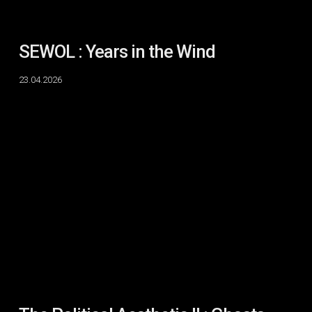
SEWOL : Years in the Wind
23.04.2026
The
Political
Aesthetic
II
:
Ghosts
and
Songs