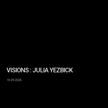
VISIONS
:
JULIA
YEZBICK
VISIONS : JULIA YEZBICK
16.09.2026
The
Cat
Lands
on