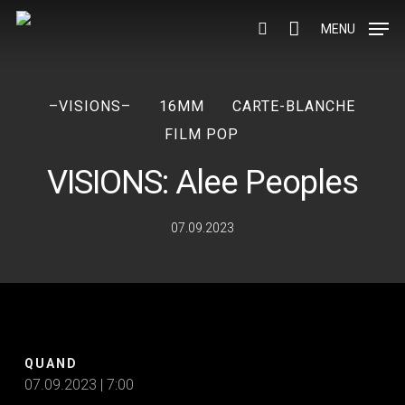
Skip
to
MENU
search
main
content
–VISIONS–
16MM
CARTE-BLANCHE
FILM POP
VISIONS: Alee Peoples
07.09.2023
QUAND
07.09.2023 | 7:00