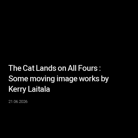
All
Fours
:
Some
moving
image
works
by
Kerry
The Cat Lands on All Fours :
Laitala
Some moving image works by
Kerry Laitala
21.06.2026
VISIONS
:
RHAYNE
VERMETTE