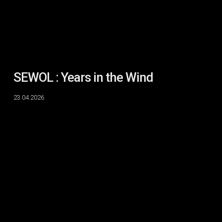
SEWOL : Years in the Wind
23.04.2026
The
Political
Aesthetic
II
:
Ghosts
and
Songs