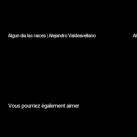
Algun dia las raices | Alejandro Valdeavellano
Al
Vous pourriez également aimer
TECHNOSPACES
ON
FILM