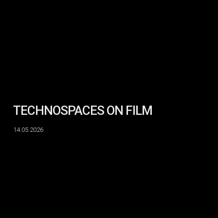
TECHNOSPACES ON FILM
14.05.2026
SEWOL
:
Years
in
the
Wind