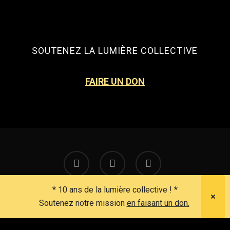
SOUTENEZ LA LUMIÈRE COLLECTIVE
FAIRE UN DON
facebook
instagram
email
* 10 ans de la lumière collective ! *
Soutenez notre mission
en faisant un don.
© 2026 La Lumiere Collective.