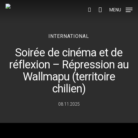
Skip
Menu
to
MENU
search
main
content
INTERNATIONAL
Soirée de cinéma et de
réflexion – Répression au
Wallmapu (territoire
chilien)
08.11.2025