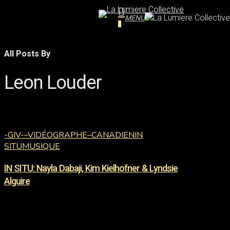
Skip
MENU
to
search
0
main
content
All Posts By
Leon Louder
IN
SITU:
-GIV-
–VIDÉOGRAPHE–
CANADIEN
IN
Nayla
SITU
MUSIQUE
Dabaji,
IN SITU: Nayla Dabaji, Kim Kielhofner & Lyndsie
Kim
Kielhofner
Alguire
&
Lyndsie
Alguire