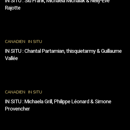
IN SITU : Sid Frank, Michaela Michalak & Nelly-Ève
Frank,
Rajotte
Michaela
Michalak
&
IN
Nelly-
SITU
Ève
CANADIEN
IN SITU
:
Rajotte
Chantal
IN SITU : Chantal Partamian, thisquietarmy & Guillaume
Partamian,
Vallée
thisquietarmy
&
Guillaume
IN
Vallée
SITU
CANADIEN
IN SITU
:
Michaela
IN SITU : Michaela Grill, Philippe Léonard & Simone
Grill,
Provencher
Philippe
Léonard
&