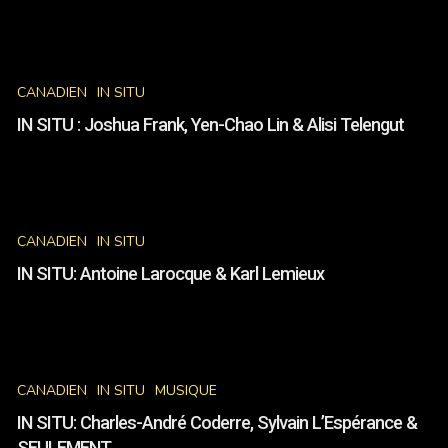
Jackie
Gallant
IN
&
SITU
Eduardo
CANADIEN
IN SITU
:
Menz
Joshua
IN SITU : Joshua Frank, Yen-Chao Lin & Alisi Telengut
Frank,
Yen-
Chao
IN
Lin
SITU:
&
CANADIEN
IN SITU
Antoine
Alisi
Larocque
Telengut
IN SITU: Antoine Larocque & Karl Lemieux
&
Karl
Lemieux
IN
SITU:
CANADIEN
IN SITU
MUSIQUE
Charles-
André
IN SITU: Charles-André Coderre, Sylvain L’Espérance &
Coderre,
SEULEMENT