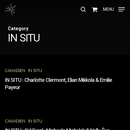
Skip
Menu
to
MENU
search
main
content
Category
IN SITU
IN
SITU
CANADIEN
IN SITU
:
Charlotte
IN SITU : Charlotte Clermont, Elian Mikkola & Emilie
Clermont,
Payeur
Elian
Mikkola
&
IN
Emilie
SITU
Payeur
CANADIEN
IN SITU
:
Sid