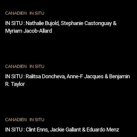
IN
Simone
SITU
Provencher
CANADIEN
IN SITU
:
Nathalie
IN SITU : Nathalie Bujold, Stephanie Castonguay &
Bujold,
Myriam Jacob-Allard
Stephanie
Castonguay
&
IN
Myriam
SITU
Jacob-
CANADIEN
IN SITU
:
Allard
Ralitsa
IN SITU : Ralitsa Doncheva, Anne-F Jacques & Benjamin
Doncheva,
R. Taylor
Anne-
F
Jacques
IN
&
SITU
Benjamin
CANADIEN
IN SITU
:
R.
Clint
Taylor
IN SITU : Clint Enns, Jackie Gallant & Eduardo Menz
Enns,