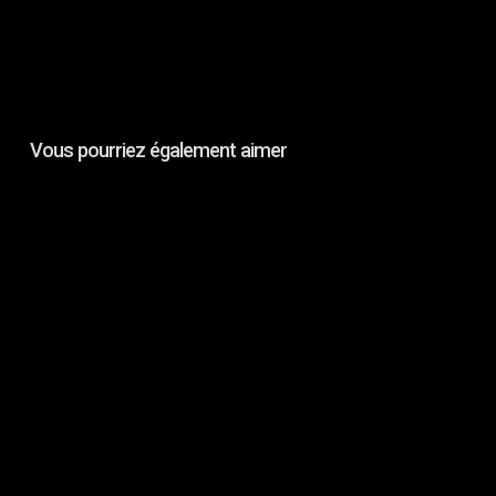
Vous pourriez également aimer
IN
SITU
:
Charlotte
Clermont,
Elian
Mikkola
&
Emilie
Payeur