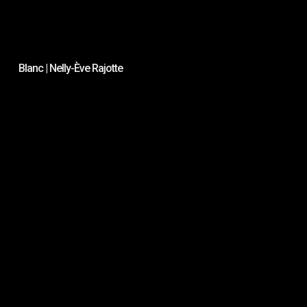
Blanc | Nelly-Ève Rajotte
∞A
Mi