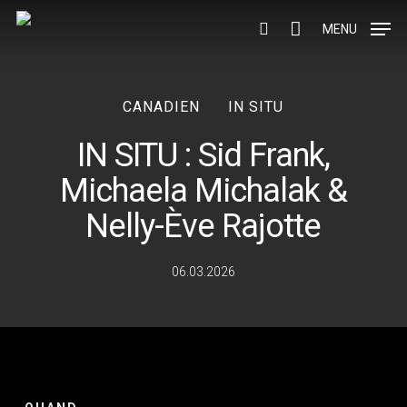
Skip
to
MENU
search
main
content
CANADIEN
IN SITU
IN SITU : Sid Frank,
Michaela Michalak &
Nelly-Ève Rajotte
06.03.2026