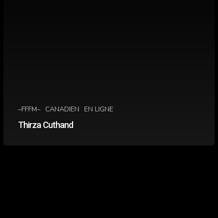
–FFFM–
CANADIEN
EN LIGNE
Thirza Cuthand
Festival
de
films
féministes
de
Montréal