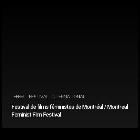
/
Montreal
Feminist
Film
Festival
–FFFM–
FESTIVAL
INTERNATIONAL
Festival de films féministes de Montréal / Montreal
Feminist Film Festival
Festival