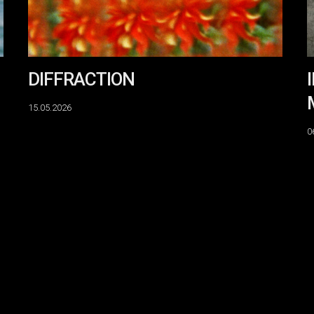
&
N
È
R
DIFFRACTION
15.05.2026
0