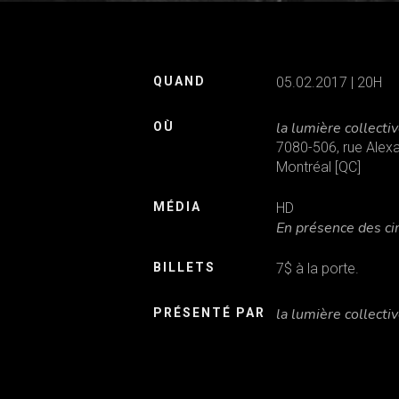
QUAND
05.02.2017 | 20H
Appuyez ENTER pour chercher ou ESC pour quitter
la lumière collecti
OÙ
7080-506, rue Alex
Montréal [QC]
MÉDIA
HD
En présence des ci
BILLETS
7$ à la porte.
la lumière collecti
PRÉSENTÉ PAR