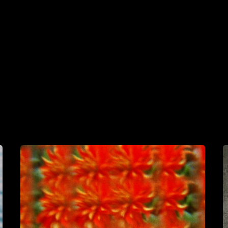
DIFFRACTION
I
S
:
S
F
M
M