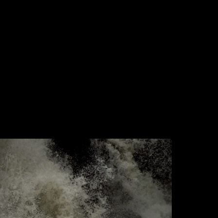
N
ITU
id
rank,
ichaela
ichalak