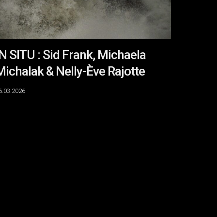
elly-
ve
ajotte
IN SITU : Sid Frank, Michaela
Michalak & Nelly-Ève Rajotte
6.03.2026