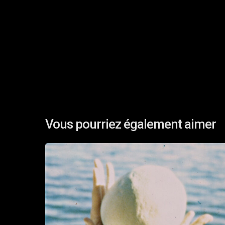
Vous pourriez également aimer
IN
SITU
:
Charlotte
Clermont,
Elian
Mikkola