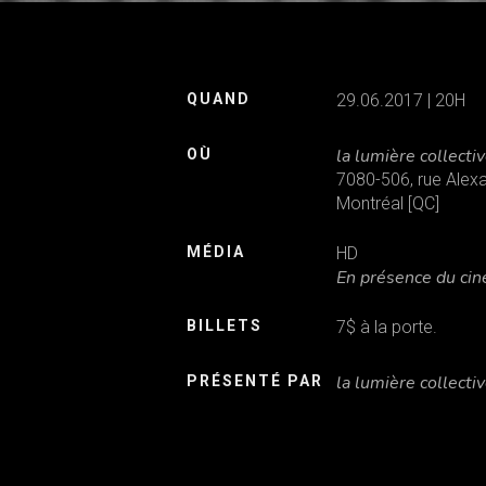
Appuyez ENTER pour chercher ou ESC pour quitter
QUAND
29.06.2017 | 20H
la lumière collecti
OÙ
7080-506, rue Alex
Montréal [QC]
MÉDIA
HD
En présence du cin
BILLETS
7$ à la porte.
la lumière collecti
PRÉSENTÉ PAR