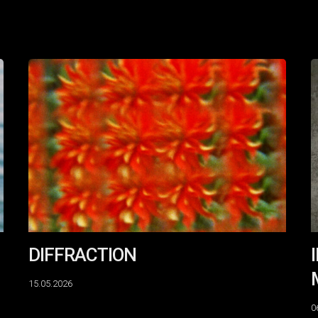
DIFFRACTION
I
S
:
S
F
M
M
&
N
È
R
DIFFRACTION
15.05.2026
0