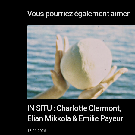
Vous pourriez également aimer
IN
SITU
:
Charlotte
Clermont,
Elian
Mikkola
&
Emilie
Payeur
IN SITU : Charlotte Clermont,
Elian Mikkola & Emilie Payeur
18.06.2026