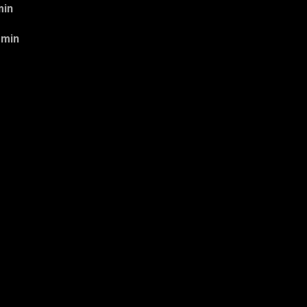
min
 min