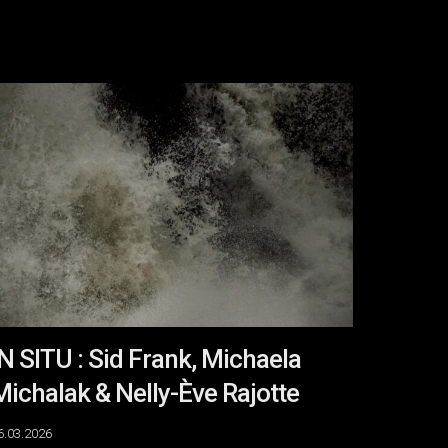
N
ITU
id
rank,
ichaela
ichalak
elly-
ve
ajotte
IN SITU : Sid Frank, Michaela
Michalak & Nelly-Ève Rajotte
6.03.2026