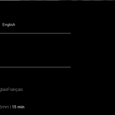
English
nglaisFrançais
 16mm |
15 min