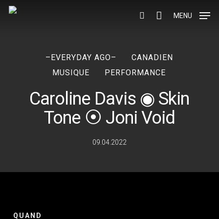
Skip
to
MENU
search
main
content
–EVERYDAY AGO–
CANADIEN
MUSIQUE
PERFORMANCE
Caroline Davis ◉ Skin
Tone ⦿ Joni Void
09.04.2022
QUAND