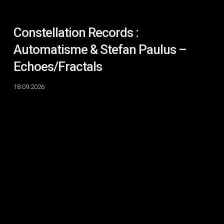
Constellation Records :
Automatisme & Stefan Paulus –
Echoes/Fractals
18.09.2026
IN
SITU
:
Charlotte
Clermont,
Elian
Mikkola
&
Emilie
Payeur