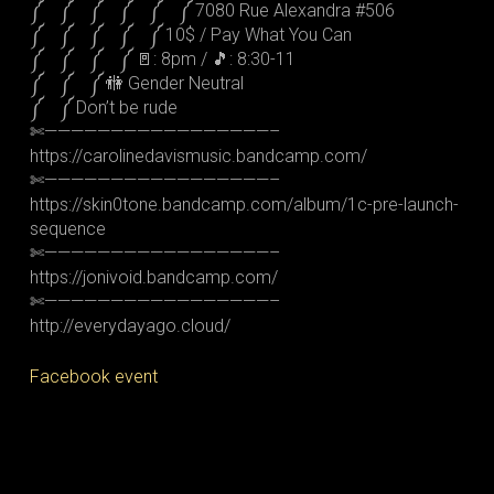
༼ ༼ ༼ ༼ ༼ ༼ 7080 Rue Alexandra #506
༼ ༼ ༼ ༼ ༼ 10$ / Pay What You Can
༼ ༼ ༼ ༼ 🚪: 8pm / 🎵: 8:30-11
༼ ༼ ༼ 🚻 Gender Neutral
༼ ༼ Don’t be rude
✄—————————————————–
https://carolinedavismusic.bandcamp.com/
✄—————————————————–
https://skin0tone.bandcamp.com/album/1c-pre-launch-
sequence
✄—————————————————–
https://jonivoid.bandcamp.com/
✄—————————————————–
http://everydayago.cloud/
Facebook event