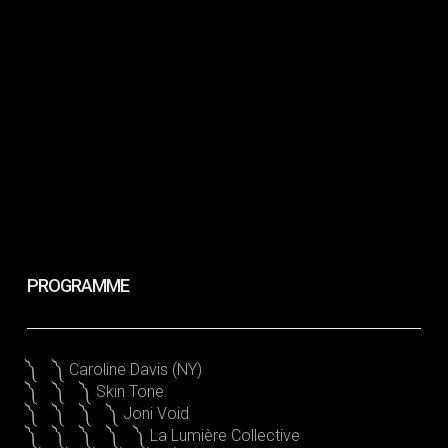
PROGRAMME
༽ ༽ Caroline Davis (NY)
༽ ༽ ༽ Skin Tone
༽ ༽ ༽ ༽ Joni Void
༽ ༽ ༽ ༽ ༽ La Lumière Collective