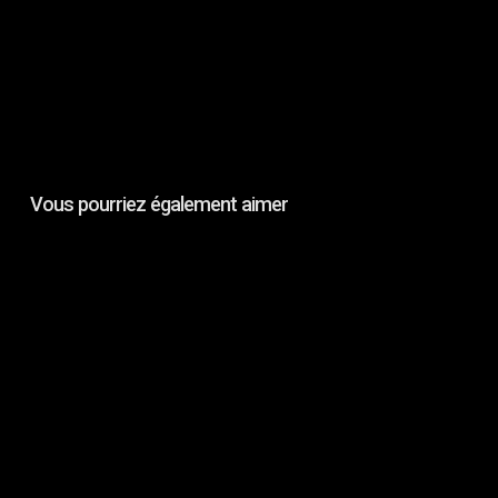
Vous pourriez également aimer
Constellation
Records
:
Automatisme
&
Stefan
Paulus
–
Echoes/Fractals