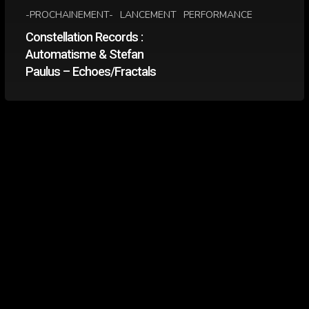
-PROCHAINEMENT-
LANCEMENT
PERFORMANCE
Constellation Records :
Automatisme & Stefan
Paulus – Echoes/Fractals
DIFFRACTION