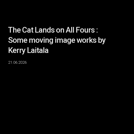
image
works
by
Kerry
The Cat Lands on All Fours :
Laitala
Some moving image works by
Kerry Laitala
21.06.2026
IN
SITU
:
Charlotte
Clermont,
Elian
Mikkola
&
Emilie