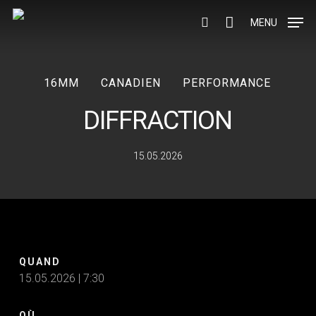
Skip
to
MENU
search
main
content
16MM
CANADIEN
PERFORMANCE
DIFFRACTION
15.05.2026
QUAND
15.05.2026 | 7:30
OÙ