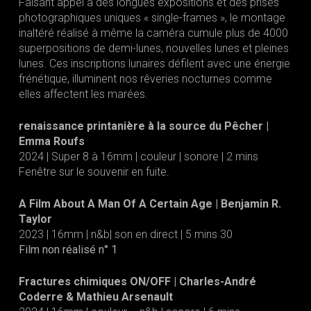
Faisant appel à des longues expositions et des prises
photographiques uniques « single-frames », le montage
inaltéré réalisé à même la caméra cumule plus de 4000
superpositions de demi-lunes, nouvelles lunes et pleines
lunes. Ces inscriptions lunaires défilent avec une énergie
frénétique, illuminent nos rêveries nocturnes comme
elles affectent les marées.
renaissance printanière à la source du Pêcher |
Emma Roufs
2024 | Super 8 à 16mm | couleur | sonore | 2 mins
Fenêtre sur le souvenir en fuite.
A Film About A Man Of A Certain Age | Benjamin R.
Taylor
2023 | 16mm | n&b| son en direct | 5 mins 30
Film non réalisé n° 1
Fractures chimiques ON/OFF | Charles-André
Coderre & Mathieu Arsenault