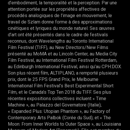
d’embodiment, la temporalité et la perception. Par une
attention portée sur les propriétés affectives de
procédés analogiques de l’image en mouvement, le
travail de Szlam donne forme à des approximations
cinétiques et lyriques du monde naturel.
Ses œuvres
d’art ont été présentés dans le cadre de festivals
reconnus, dont Wavelengths au Toronto International
Film Festival (TIFF), au New Directors/New Films
présenté au MoMA et au Lincoln Center, au Media City
Film Festival, au International Film Festival Rotterdam,
au Edinburgh International Festival, ainsi qu’au CPH:DOX.
Son plus récent film, ALTIPLANO, a remporté plusieurs
prix, dont le 25 FPS Grand Prix, le Melbourne
International Film Festival’s Best Experimental Short
Film, et le Canada’s Top Ten 2018 du TIFF. Ses plus
récentes expositions collectives incluent « Time
Machine », au Palazzo del Governatore (Italie);
« Expanded Plus: Utopian Phantom », au Factory of
Contemporary Arts Palbok (Corée du Sud); et « The
Moon: From Inner Worlds to Outer Space », au Louisiana