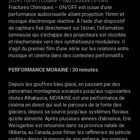
2024 | 16mm | couleur – n&b | sonore | 6 mins
Fractures Chimiques – ON/OFF est issue d’une
performance audiovisuelle alliant projection 16mm et
musique électronique réactive. À l’aide d’un dispositif
de capteurs fixé directement sur l’écran, l’information
lumineuse qui s’échappe des projecteurs est récoltée
et réacheminée vers des synthétiseurs modulaires. Il
s’agit du premier film d’une série sur les relations entre
musique et cinéma dans des contextes performatifs.
PERFORMANCE MORAINE
|
30 minutes
Depuis les gouffres bleu glacé, en passant par des
panoramas montagneux escarpés jusqu’aux rugissantes
chutes Athabasca, MORAINE est une performance de
cinéma en direct qui suit le parcours de la fonte des
glaciers, depuis sa source jusqu’aux systèmes fluviaux
qu’elle alimente. Après plusieurs années d’absence, Erin
Weisgerber est retournée dans sa province natale de
l’Alberta, au Canada, pour filmer les raffineries de pétrole
visibles depuis la maison de son enfance, les pompes