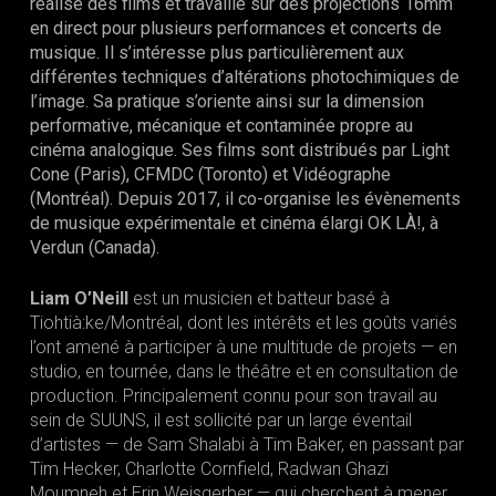
réalise des films et travaille sur des projections 16mm
en direct pour plusieurs performances et concerts de
musique. Il s’intéresse plus particulièrement aux
différentes techniques d’altérations photochimiques de
l’image. Sa pratique s’oriente ainsi sur la dimension
performative, mécanique et contaminée propre au
cinéma analogique. Ses films sont distribués par Light
Cone (Paris), CFMDC (Toronto) et Vidéographe
(Montréal). Depuis 2017, il co-organise les évènements
de musique expérimentale et cinéma élargi OK LÀ!, à
Verdun (Canada).
Liam O’Neill
est un musicien et batteur basé à
Tiohtià:ke/Montréal, dont les intérêts et les goûts variés
l’ont amené à participer à une multitude de projets — en
studio, en tournée, dans le théâtre et en consultation de
production. Principalement connu pour son travail au
sein de SUUNS, il est sollicité par un large éventail
d’artistes — de Sam Shalabi à Tim Baker, en passant par
Tim Hecker, Charlotte Cornfield, Radwan Ghazi
Moumneh et Erin Weisgerber — qui cherchent à mener