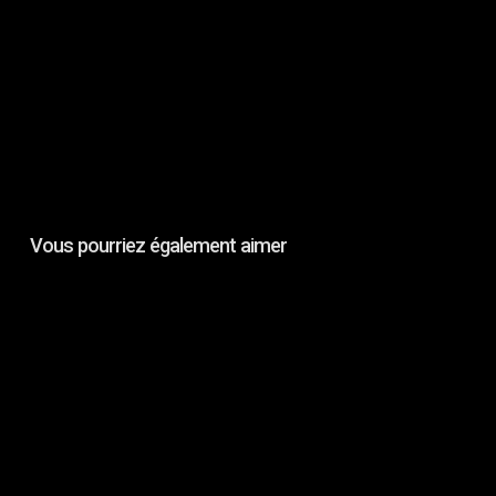
Vous pourriez également aimer
Constellation
Records
:
Automatisme
&
Stefan
Paulus
–
Echoes/Fractals