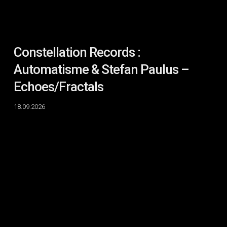
Constellation Records :
Automatisme & Stefan Paulus –
Echoes/Fractals
18.09.2026
The
Cat
Lands
on
All
Fours
:
Some
moving