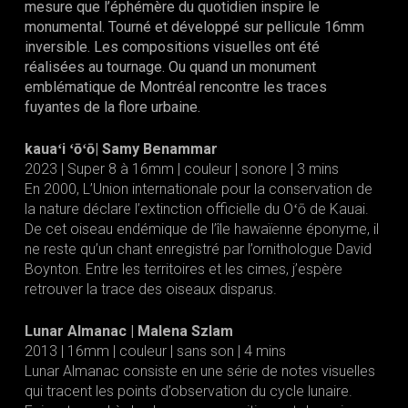
mesure que l’éphémère du quotidien inspire le
monumental. Tourné et développé sur pellicule 16mm
inversible. Les compositions visuelles ont été
réalisées au tournage. Ou quand un monument
emblématique de Montréal rencontre les traces
fuyantes de la flore urbaine.
kauaʻi ʻōʻō
| Samy Benammar
2023 | Super 8 à 16mm | couleur | sonore | 3 mins
En 2000, L’Union internationale pour la conservation de
la nature déclare l’extinction officielle du Oʻō de Kauai.
De cet oiseau endémique de l’île hawaïenne éponyme, il
ne reste qu’un chant enregistré par l’ornithologue David
Boynton. Entre les territoires et les cimes, j’espère
retrouver la trace des oiseaux disparus.
Lunar Almanac
| Malena Szlam
2013 | 16mm | couleur | sans son | 4 mins
Lunar Almanac consiste en une série de notes visuelles
qui tracent les points d’observation du cycle lunaire.