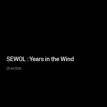
Years
in
the
Wind
SEWOL : Years in the Wind
23.04.2026
The
Political
Aesthetic
II
:
Ghosts