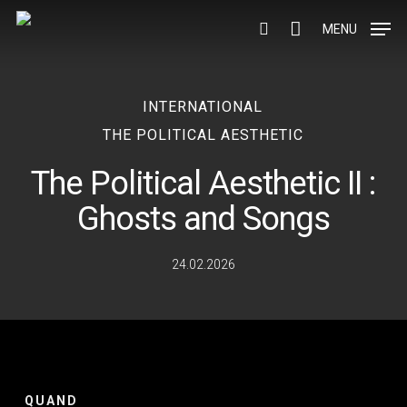
Skip
to
MENU
search
main
content
INTERNATIONAL
THE POLITICAL AESTHETIC
The Political Aesthetic II :
Ghosts and Songs
24.02.2026
QUAND