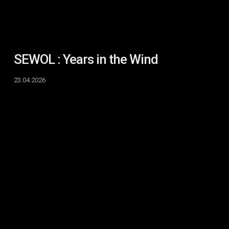
SEWOL : Years in the Wind
23.04.2026
The
Political
Aesthetic
II
:
Haunted
Landscapes