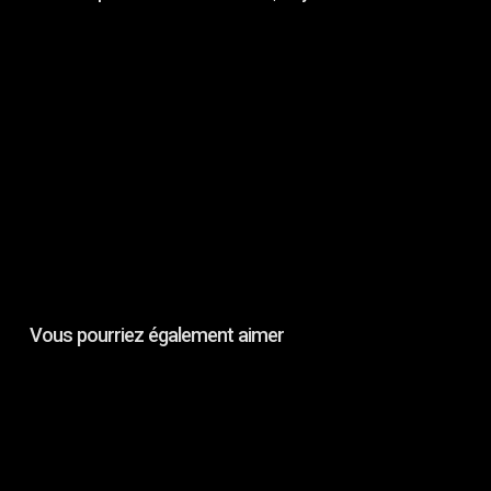
Ou
Vous pourriez également aimer
TECHNOSPACES
ON
FILM