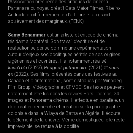
l’Association brésilienne des critiques de cinéma.
Partenaire du noyau créatif Gata Maior Filmes, Ribeiro-
Andrade croit fermement en l’art libre et au grand
soulèvement des marginaux. (TENK)
Samy Benammar
est un artiste et critique de cinéma
résidant à Montréal. Son travail d’écriture et de
réalisation se pense comme une expérimentation
autour d’enjeux sociopolitiques hérités de ses origines
algériennes et ouvrières. Il a notamment réalisé
kaua’i’o’o
Peugeot pulmonaire
sous-
(2023),
(2021) et
ex
(2022). Ses films, présentés dans des festivals au
Canada et à l’international, sont distribués par Winnipeg
Film Group, Vidéographe et CFMDC. Ses textes peuvent
notamment être lus dans les revues Hors Champs, 24
images et Panorama cinéma. Il effectue en parallèle, un
doctorat en recherche et création sur la photographie
coloniale dans la Wilaya de Batna en Algérie. Il écoute
le bêlement de la chèvre. Même domestiquée, elle reste
imprévisible, se refuse à la docilité.