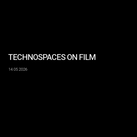
TECHNOSPACES ON FILM
14.05.2026
SEWOL
:
Years
in
the
Wind