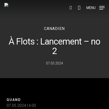
Skip
to
MENU
search
main
content
CANADIEN
À Flots : Lancement – no
2
07.05.2024
QUAND
07.05.2024 | 6:00