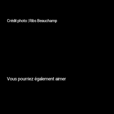
Crédit photo | Ribs Beauchamp
Cr
Vous pourriez également aimer
IN
SITU
:
Charlotte
Clermont,