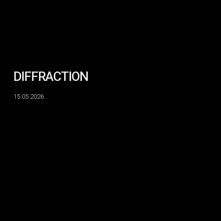
DIFFRACTION
15.05.2026
IN
SITU
:
Sid
Frank,
Michaela
Michalak
&
Nelly-
Ève