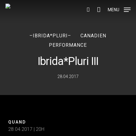
Skip
to
MENU
search
main
content
–IBRIDA*PLURI–
CANADIEN
PERFORMANCE
Ibrida*Pluri III
28.04.2017
QUAND
28.04.2017 | 20H