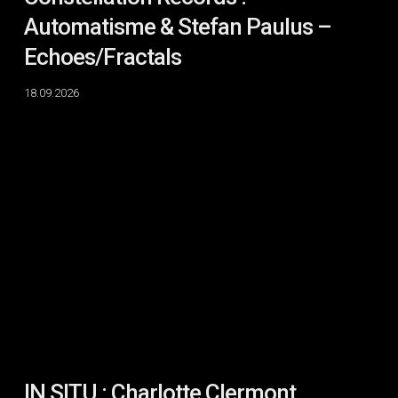
Automatisme & Stefan Paulus –
Echoes/Fractals
18.09.2026
IN
SITU
:
Charlotte
Clermont,
Elian
Mikkola
&
Emilie
Payeur
IN SITU : Charlotte Clermont,