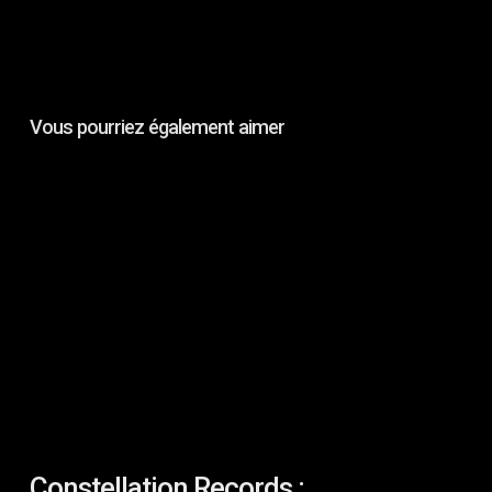
Vous pourriez également aimer
Constellation
Records
:
Automatisme
&
Stefan
Paulus
–
Echoes/Fractals
Constellation Records :