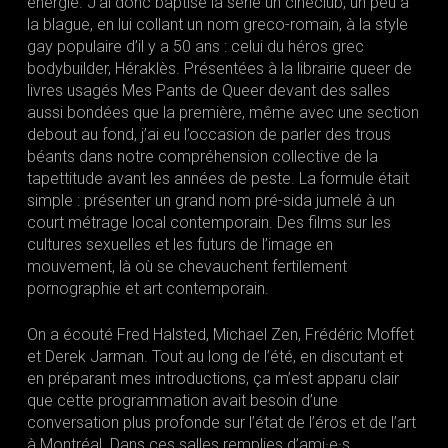
énergie. J’ai donc baptisé la série un cinéclub, un peu à
la blague, en lui collant un nom greco-romain, à la style
gay populaire d’il y a 50 ans : celui du héros grec
bodybuilder, Héraklès. Présentées à la librairie queer de
livres usagés Mes Pants de Queer devant des salles
aussi bondées que la première, même avec une section
debout au fond, j’ai eu l’occasion de parler des trous
béants dans notre compréhension collective de la
tapettitude avant les années de peste. La formule était
simple : présenter un grand nom pré-sida jumelé à un
court métrage local contemporain. Des films sur les
cultures sexuelles et les futurs de l’image en
mouvement, là où se chevauchent fertilement
pornographie et art contemporain.
On a écouté Fred Halsted, Michael Zen, Frédéric Moffet
et Derek Jarman. Tout au long de l’été, en discutant et
en préparant mes introductions, ça m’est apparu clair
que cette programmation avait besoin d’une
conversation plus profonde sur l’état de l’éros et de l’art
à Montréal. Dans ces salles remplies d’ami·e·s,