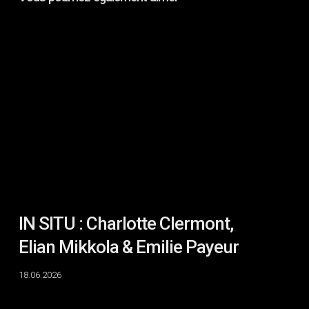
IN
SITU
:
Charlotte
Clermont,
Elian
Mikkola
&
Emilie
Payeur
IN SITU : Charlotte Clermont,
Elian Mikkola & Emilie Payeur
18.06.2026