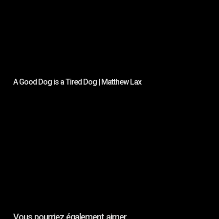
A Good Dog is a Tired Dog | Matthew Lax
Ec
Vous pourriez également aimer