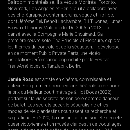
Ballroom montréalaise. Il a vécu à Montréal, Toronto,
New York, Los Angeles et Berlin, où il a collaboré avec
des chorégraphes contemporains, vogue et hip hop,
dont Jérôme Bel, Benoît Lachambre, Bill T. Jones, Luther
Brown et Leiomy Maldonado. De 2006 à 2013, il a
dansé avec la Compagnie Marie Chouinard. Sa
première œuvre solo, The Principle of Pleasure, explore
les thèmes du contrôle et de la séduction. Il développe
en ce moment Public Private Parts, une vidéo-
installation-performance coproduite par le Festival
TransAmériques et Tanzfabrik Berlin.
Jamie Ross
est artiste en cinéma, commissaire et
auteur. Son premier documentaire théâtrale a remporté
le prix du Meilleur court métrage à Hot Docs (2022),
portant sur la vie secrète de son père comme danseur
de ballet. Les secrets queer, le séparatisme et les
modes de vie clandestins nourrissent sa recherche et
sa pratique. En 2020, il a mis au jour une société secrète
queer victorienne et un musée clandestin de coquillages